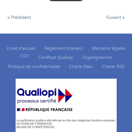
« Précédent
Suivant »
Livret d'accueil
Règlement intérieur
Mentions légales
CGV
Certificat Qualiopi
Organigramme
Politique de confidentialité
Charte Bilan
Charte RSE