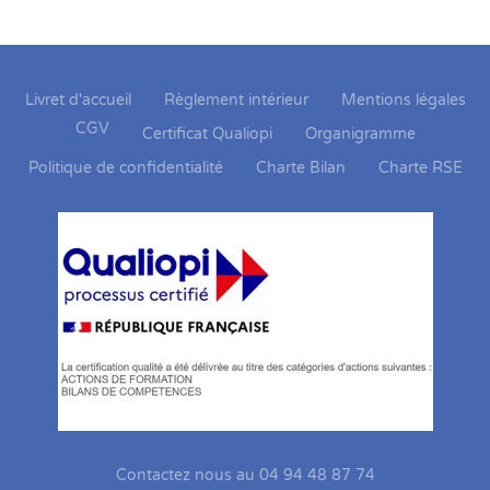
Livret d'accueil
Règlement intérieur
Mentions légales
CGV
Certificat Qualiopi
Organigramme
Politique de confidentialité
Charte Bilan
Charte RSE
Contactez nous au 04 94 48 87 74