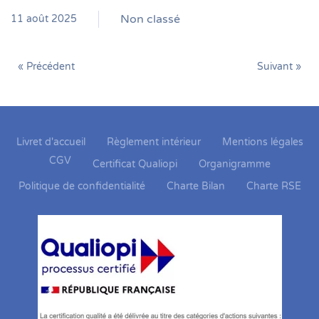
Non classé
11 août 2025
« Précédent
Suivant »
Livret d'accueil
Règlement intérieur
Mentions légales
CGV
Certificat Qualiopi
Organigramme
Politique de confidentialité
Charte Bilan
Charte RSE