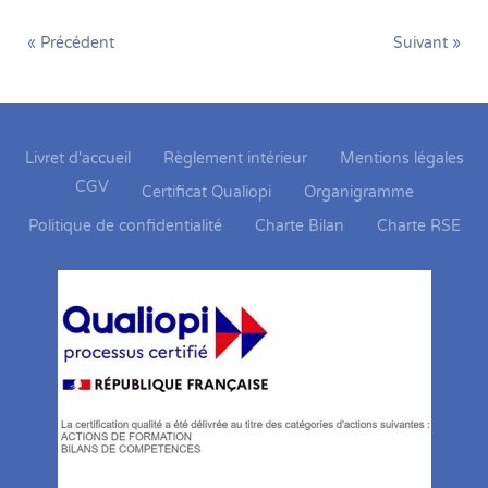
« Précédent
Suivant »
Livret d'accueil
Règlement intérieur
Mentions légales
CGV
Certificat Qualiopi
Organigramme
Politique de confidentialité
Charte Bilan
Charte RSE