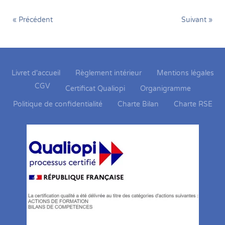
« Précédent
Suivant »
Livret d'accueil
Règlement intérieur
Mentions légales
CGV
Certificat Qualiopi
Organigramme
Politique de confidentialité
Charte Bilan
Charte RSE