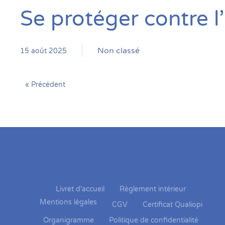
Se protéger contre 
Non classé
15 août 2025
« Précédent
Livret d'accueil
Règlement intérieur
Mentions légales
CGV
Certificat Qualiopi
Organigramme
Politique de confidentialité