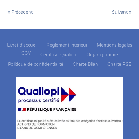
« Précédent
Suivant »
Livret d'accueil
Règlement intérieur
Mentions légales
CGV
Certificat Qualiopi
Organigramme
Politique de confidentialité
Charte Bilan
Charte RSE