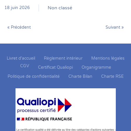
Non classé
18 juin 2026
« Précédent
Suivant »
Livret d'accueil
Règlement intérieur
Mentions légales
CGV
Certificat Qualiopi
Organigramme
Politique de confidentialité
Charte Bilan
Charte RSE