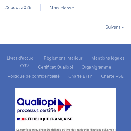
Non classé
28 août 2025
Suivant »
Livret d'accueil
Règlement intérieur
Mentions légales
CGV
Certificat Qualiopi
Organigramme
Politique de confidentialité
Charte Bilan
Charte RSE