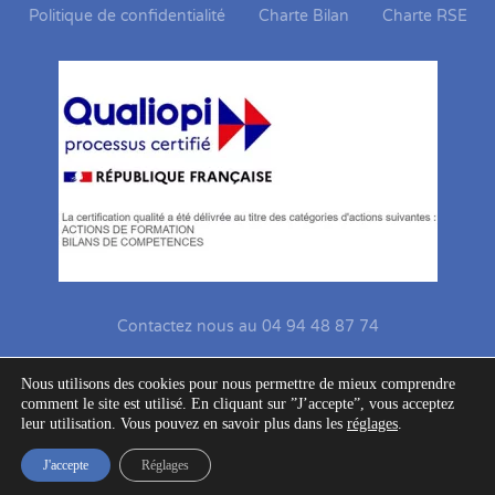
Politique de confidentialité
Charte Bilan
Charte RSE
Contactez nous au 04 94 48 87 74
Signataire de la Charte de la diversité
Nous utilisons des cookies pour nous permettre de mieux comprendre
comment le site est utilisé. En cliquant sur ”J’accepte”, vous acceptez
Site réalisé par MF Prod
leur utilisation. Vous pouvez en savoir plus dans les
réglages
.
© 2019 Horizon RH - Tous droits réservés
J'accepte
Réglages